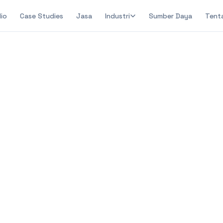
lio
Case Studies
Jasa
Industri
Sumber Daya
Tent