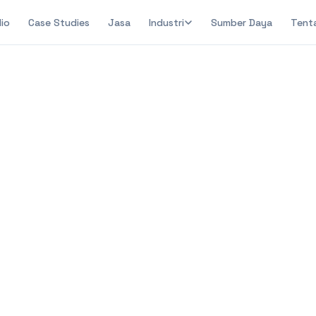
lio
Case Studies
Jasa
Industri
Sumber Daya
Tent